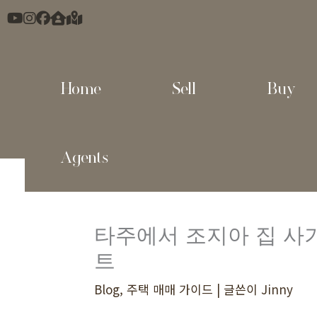
콘
텐
츠
로
Home
Sell
Buy
건
너
뛰
Agents
기
타주에서 조지아 집 사기
트
Blog
,
주택 매매 가이드
| 글쓴이
Jinny