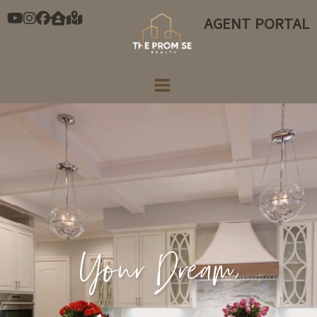
콘
AGENT PORTAL
텐
츠
로
건
너
뛰
기
Your Dream,