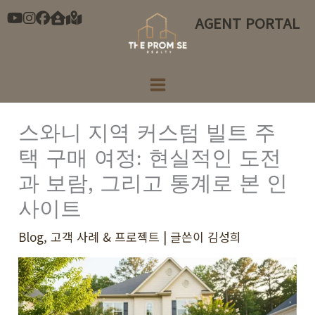
콘
AGENT PORTAL
텐
츠
로
건
너
스와니 지역 커스텀 빌트 주
뛰
택 구매 여정: 현실적인 도전
기
과 보람, 그리고 통계로 본 인
사이트
Blog
,
고객 사례 & 프로젝트
| 글쓴이
김성희