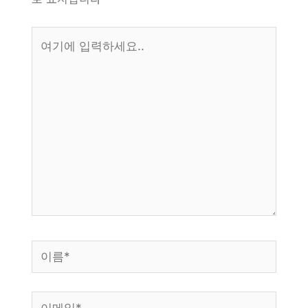
여
기
에
입
력
하
세
요..
이
름
*
이