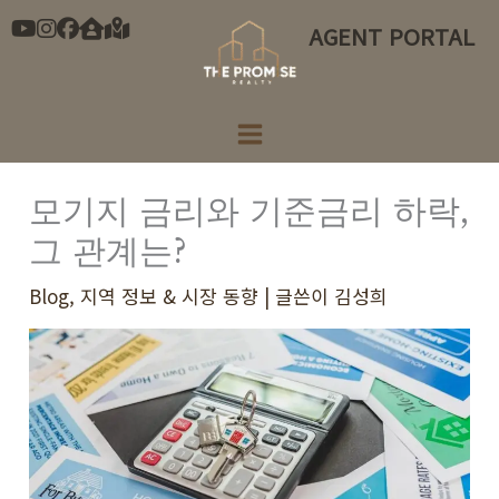
콘
AGENT PORTAL
텐
츠
로
건
너
모기지 금리와 기준금리 하락,
뛰
그 관계는?
기
Blog
,
지역 정보 & 시장 동향
| 글쓴이
김성희